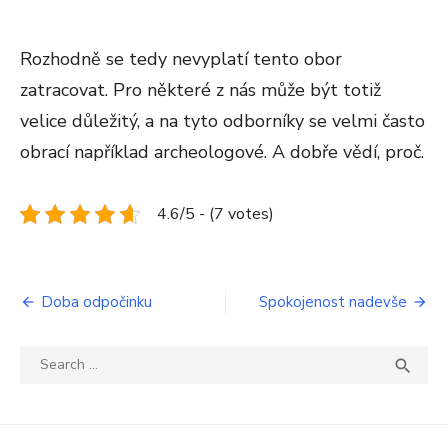
Rozhodně se tedy nevyplatí tento obor
zatracovat. Pro některé z nás může být totiž
velice důležitý, a na tyto odborníky se velmi často
obrací například archeologové. A dobře vědí, proč.
4.6/5 - (7 votes)
Navigace
Doba odpočinku
Spokojenost nadevše
pro
Search
SEA

příspěvek
for: