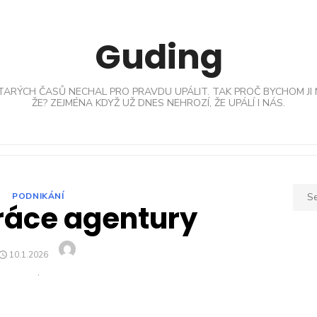
Guding
TARÝCH ČASŮ NECHAL PRO PRAVDU UPÁLIT. TAK PROČ BYCHOM JI 
ŽE? ZEJMÉNA KDYŽ UŽ DNES NEHROZÍ, ŽE UPÁLÍ I NÁS.
Sear
PODNIKÁNÍ
ráce agentury
for:
Author
POSTED
10.1.2026
ON