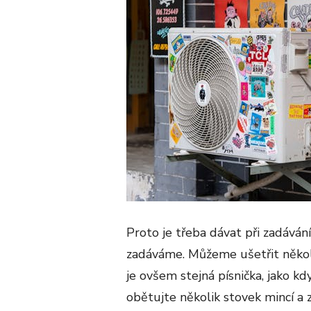
Proto je třeba dávat při zadáván
zadáváme. Můžeme ušetřit někol
je ovšem stejná písnička, jako kd
obětujte několik stovek mincí a