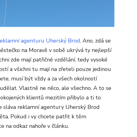
reklamní agenturu Uherský Brod
. Ano, zdá se
městečko na Moravě v sobě ukrývá ty nejlepší
chni zde mají patřičné vzdělání, tedy vysoké
ostí a všichni tu mají na zřeteli pouze jedinou
hcete, musí být vždy a za všech okolností
 udělat. Vlastně ne něco, ale všechno. A to se
okojených klientů mezitím přibylo a ti to
se sláva reklamní agentury Uherský Brod
ěta. Pokud i vy chcete patřit k těm
te na odkaz nahoře v článku.