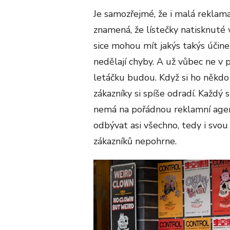
Je samozřejmé, že i malá reklama
znamená, že lístečky natisknuté
sice mohou mít jakýs takýs účine
nedělají chyby. A už vůbec ne v p
letáčku budou. Když si ho někdo
zákazníky si spíše odradí. Každý
nemá na pořádnou reklamní agen
odbývat asi všechno, tedy i svou
zákazníků nepohrne.