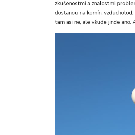
zkušenostmi a znalostmi problem
dostanou na komín, vzducholoď, n
tam asi ne, ale všude jinde ano.