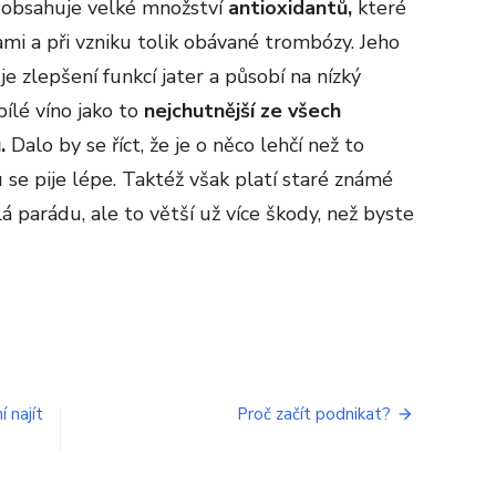
e obsahuje velké množství
antioxidantů,
které
mi a při vzniku tolik obávané trombózy. Jeho
 zlepšení funkcí jater a působí na nízký
bílé víno jako to
nejchutnější ze všech
ů.
Dalo by se říct, že je o něco lehčí než to
se pije lépe. Taktéž však platí staré známé
á parádu, ale to větší už více škody, než byste
í najít
Proč začít podnikat?