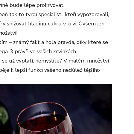
íně bude lépe prokrvovat.
oň tak to tvrdí specialisti, kteří vypozorovali,
y snižovat hladinu cukru v krvi. Ovšem jen
ožství!
tím – známý fakt a holá pravda, díky které se
ga-3 právě ve vašich krvinkách.
o se už vyplatí, nemyslíte? V malém množství
ěje k lepší funkci vašeho nedůležitějšího