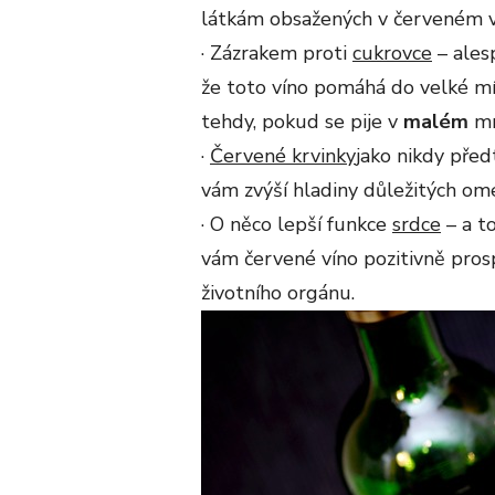
látkám obsažených v červeném v
· Zázrakem proti
cukrovce
– alesp
že toto víno pomáhá do velké mír
tehdy, pokud se pije v
malém
mn
·
Červené krvinky
jako nikdy před
vám zvýší hladiny důležitých ome
· O něco lepší funkce
srdce
– a t
vám červené víno pozitivně prosp
životního orgánu.