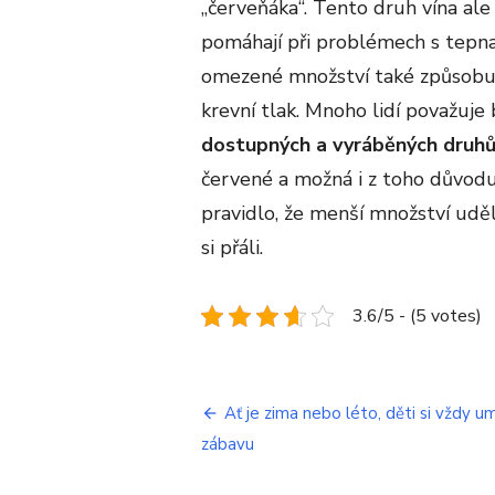
„červeňáka“. Tento druh vína al
pomáhají při problémech s tepna
omezené množství také způsobuje
krevní tlak. Mnoho lidí považuje 
dostupných a vyráběných druh
červené a možná i z toho důvodu 
pravidlo, že menší množství uděl
si přáli.
3.6/5 - (5 votes)
Navigace
Ať je zima nebo léto, děti si vždy um
zábavu
pro