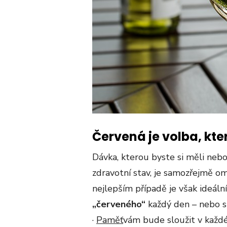
Červená je volba, kte
Dávka, kterou byste si měli nebo
zdravotní stav, je samozřejmě o
nejlepším případě je však ideáln
„červeného“
každý den – nebo sp
·
Paměť
vám bude sloužit v každ