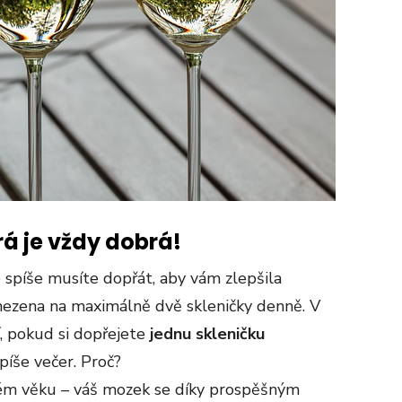
rá je vždy dobrá!
 spíše musíte dopřát, aby vám zlepšila
mezena na maximálně dvě skleničky denně. V
í, pokud si dopřejete
jednu skleničku
íše večer. Proč?
ém věku – váš mozek se díky prospěšným