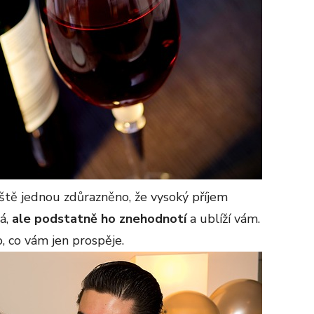
eště jednou zdůrazněno, že vysoký příjem
dá,
ale podstatně ho znehodnotí
a ublíží vám.
, co vám jen prospěje.