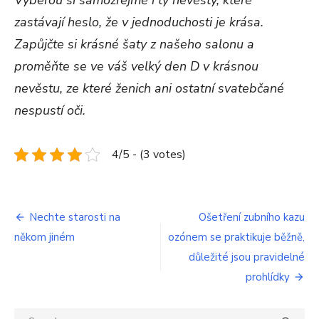
zastávají heslo, že v jednoduchosti je krása.
Zapůjčte si krásné šaty z našeho salonu a
proměňte se ve váš velký den D v krásnou
nevěstu, ze které ženich ani ostatní svatebčané
nespustí oči.
4/5 - (3 votes)
Navigace
Nechte starosti na
Ošetření zubního kazu
někom jiném
ozónem se praktikuje běžně,
pro
důležité jsou pravidelné
příspěvek
prohlídky
Search