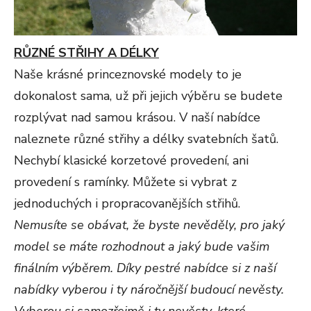
RŮZNÉ STŘIHY A DÉLKY
Naše krásné princeznovské modely to je
dokonalost sama, už při jejich výběru se budete
rozplývat nad samou krásou. V naší nabídce
naleznete různé střihy a délky svatebních šatů.
Nechybí klasické korzetové provedení, ani
provedení s ramínky. Můžete si vybrat z
jednoduchých i propracovanějších střihů.
Nemusíte se obávat, že byste nevěděly, pro jaký
model se máte rozhodnout a jaký bude vašim
finálním výběrem
.
Díky pestré nabídce si z naší
nabídky vyberou i ty náročnější budoucí nevěsty
.
Vyberou si samozřejmě i ty nevěsty, které