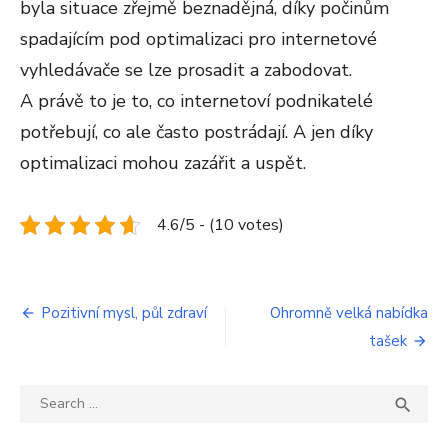
byla situace zřejmě beznadějná, díky počinům
spadajícím pod optimalizaci pro internetové
vyhledávače se lze prosadit a zabodovat.
A právě to je to, co internetoví podnikatelé
potřebují, co ale často postrádají. A jen díky
optimalizaci mohou zazářit a uspět.
4.6/5 - (10 votes)
Navigace
Pozitivní mysl, půl zdraví
Ohromně velká nabídka
tašek
pro
příspěvek
Search
SEA

for: