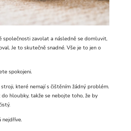
né společnosti zavolat a následně se domluvit,
val. Je to skutečně snadné. Vše je to jen o
te spokojeni.
troji, které nemají s čištěním žádný problém.
ž do hloubky, takže se nebojte toho, že by
istý.
 nejdříve.