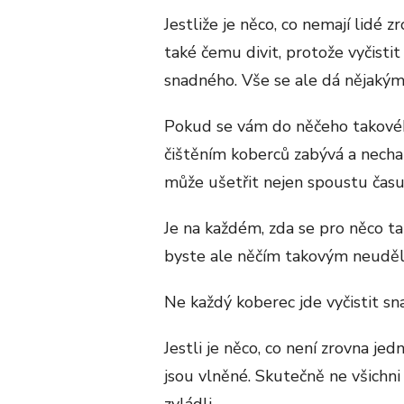
Jestliže je něco, co nemají lidé z
také čemu divit, protože vyčist
snadného. Vše se ale dá nějakým
Pokud se vám do něčeho takového
čištěním koberců zabývá a necha
může ušetřit nejen spoustu času
Je na každém, zda se pro něco ta
byste ale něčím takovým neuděla
Ne každý koberec jde vyčistit sn
Jestli je něco, co není zrovna jed
jsou vlněné. Skutečně ne všichni
zvládli.