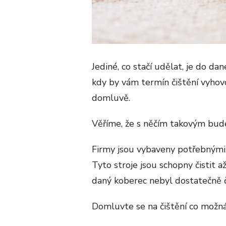
Jediné, co stačí udělat, je do da
kdy by vám termín čištění vyhovo
domluvě.
Věříme, že s něčím takovým bude
Firmy jsou vybaveny potřebnými s
Tyto stroje jsou schopny čistit a
daný koberec nebyl dostatečně č
Domluvte se na čištění co možná