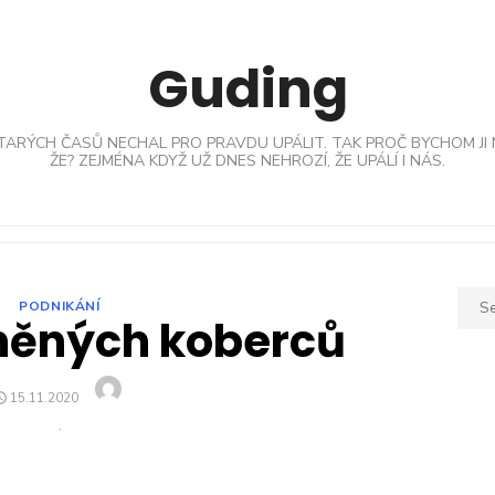
Guding
TARÝCH ČASŮ NECHAL PRO PRAVDU UPÁLIT. TAK PROČ BYCHOM JI 
ŽE? ZEJMÉNA KDYŽ UŽ DNES NEHROZÍ, ŽE UPÁLÍ I NÁS.
Sear
PODNIKÁNÍ
lněných koberců
for:
Author
POSTED
15.11.2020
ON