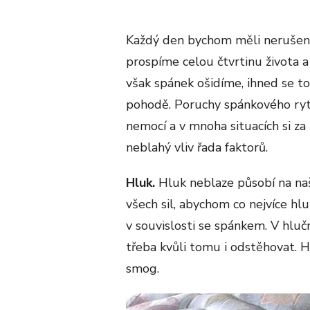
Každý den bychom měli nerušeně
prospíme celou čtvrtinu života a
však spánek ošidíme, ihned se to 
pohodě. Poruchy spánkového rytm
nemocí a v mnoha situacích si z
neblahý vliv řada faktorů.
Hluk.
Hluk neblaze působí na na
všech sil, abychom co nejvíce hl
v souvislosti se spánkem. V hluč
třeba kvůli tomu i odstěhovat. 
smog.