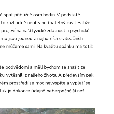
 spát přibližně osm hodin. V podstatě
 to rozhodně není zanedbatelný čas. Jestliže
projeví na naší fyzické zdatnosti i psychické
u jsou jednou z nejhorších civilizačních
a ně můžeme sami. Na kvalitu spánku má totiž
še podvědomí a měli bychom se snažit ze
uku vytěsnili z našeho života. A především pak
ném prostředí se moc nevyspíte a vyplatí se
Hluk je dokonce údajně nebezpečnější než