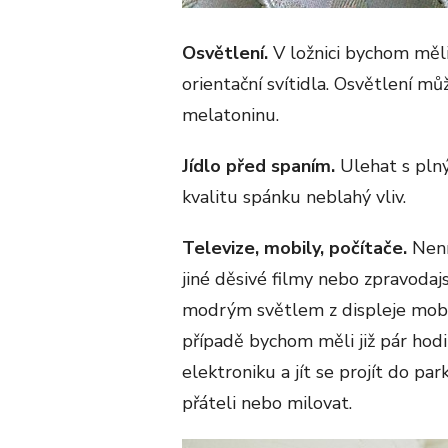
Osvětlení.
V ložnici bychom měli
orientační svítidla. Osvětlení 
melatoninu.
Jídlo před spaním.
Ulehat s pln
kvalitu spánku neblahý vliv.
Televize, mobily, počítače.
Není
jiné děsivé filmy nebo zpravodajs
modrým světlem z displeje mobil
případě bychom měli již pár ho
elektroniku a jít se projít do par
přáteli nebo milovat.