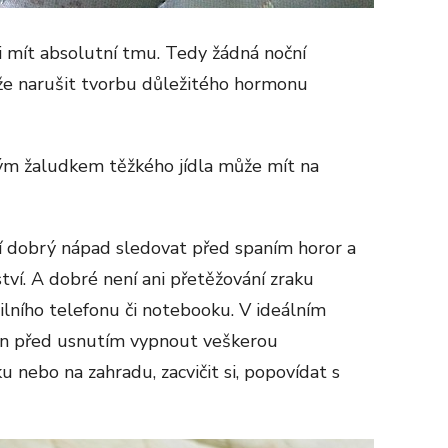
 mít absolutní tmu. Tedy žádná noční
může narušit tvorbu důležitého hormonu
ým žaludkem těžkého jídla může mít na
 dobrý nápad sledovat před spaním horor a
tví. A dobré není ani přetěžování zraku
ního telefonu či notebooku. V ideálním
din před usnutím vypnout veškerou
ku nebo na zahradu, zacvičit si, popovídat s