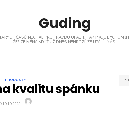
Guding
TARÝCH ČASŮ NECHAL PRO PRAVDU UPÁLIT. TAK PROČ BYCHOM JI 
ŽE? ZEJMÉNA KDYŽ UŽ DNES NEHROZÍ, ŽE UPÁLÍ I NÁS.
Sear
PRODUKTY
na kvalitu spánku
for:
Author
POSTED
10.10.2025
ON