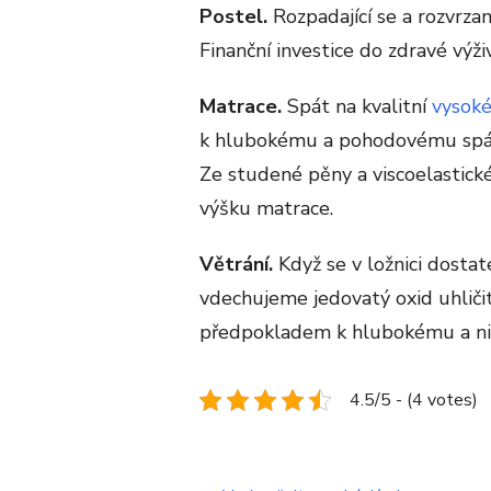
Postel.
Rozpadající se a rozvrzan
Finanční investice do zdravé výživ
Matrace.
Spát na kvalitní
vysoké
k hlubokému a pohodovému spán
Ze studené pěny a viscoelastické
výšku matrace.
Větrání.
Když se v ložnici dostat
vdechujeme jedovatý oxid uhličit
předpokladem k hlubokému a n
4.5/5 - (4 votes)