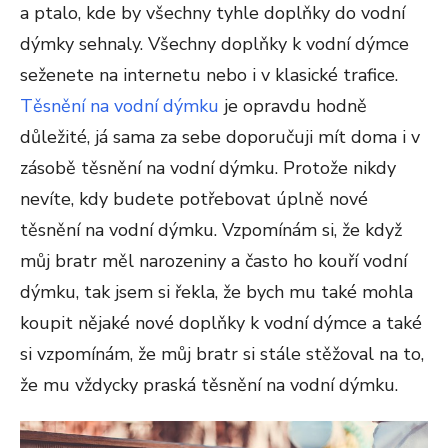
a ptalo, kde by všechny tyhle doplňky do vodní
dýmky sehnaly. Všechny doplňky k vodní dýmce
seženete na internetu nebo i v klasické trafice.
Těsnění na vodní dýmku
je opravdu hodně
důležité, já sama za sebe doporučuji mít doma i v
zásobě těsnění na vodní dýmku. Protože nikdy
nevíte, kdy budete potřebovat úplně nové
těsnění na vodní dýmku. Vzpomínám si, že když
můj bratr měl narozeniny a často ho kouří vodní
dýmku, tak jsem si řekla, že bych mu také mohla
koupit nějaké nové doplňky k vodní dýmce a také
si vzpomínám, že můj bratr si stále stěžoval na to,
že mu vždycky praská těsnění na vodní dýmku.