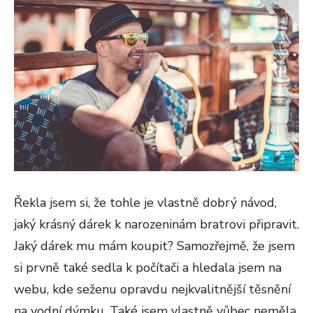
Řekla jsem si, že tohle je vlastně dobrý návod,
jaký krásný dárek k narozeninám bratrovi připravit.
Jaký dárek mu mám koupit? Samozřejmě, že jsem
si prvně také sedla k počítači a hledala jsem na
webu, kde seženu opravdu nejkvalitnější těsnění
na vodní dýmku. Také jsem vlastně vůbec neměla