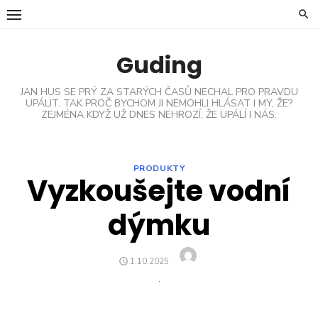
Skip
to
content
Guding
JAN HUS SE PRÝ ZA STARÝCH ČASŮ NECHAL PRO PRAVDU
UPÁLIT. TAK PROČ BYCHOM JI NEMOHLI HLÁSAT I MY, ŽE?
ZEJMÉNA KDYŽ UŽ DNES NEHROZÍ, ŽE UPÁLÍ I NÁS.
PRODUKTY
Vyzkoušejte vodní
dýmku
Author
POSTED
1.10.2025
ON