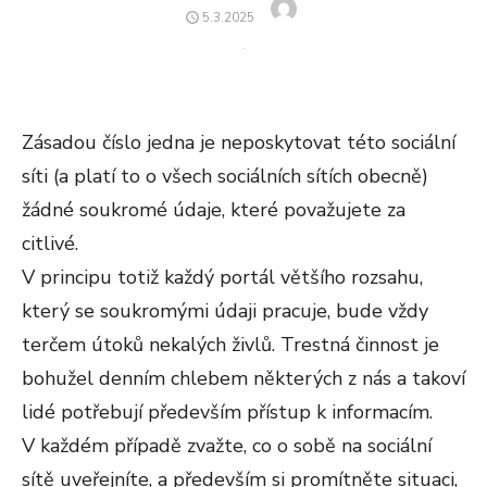
Author
POSTED
5.3.2025
ON
Zásadou číslo jedna je neposkytovat této sociální
síti (a platí to o všech sociálních sítích obecně)
žádné soukromé údaje, které považujete za
citlivé.
V principu totiž každý portál většího rozsahu,
který se soukromými údaji pracuje, bude vždy
terčem útoků nekalých živlů. Trestná činnost je
bohužel denním chlebem některých z nás a takoví
lidé potřebují především přístup k informacím.
V každém případě zvažte, co o sobě na sociální
sítě uveřejníte, a především si promítněte situaci,