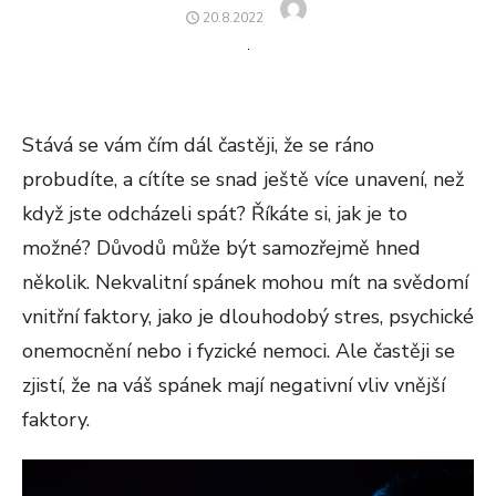
Author
POSTED
20.8.2022
ON
Stává se vám čím dál častěji, že se ráno
probudíte, a cítíte se snad ještě více unavení, než
když jste odcházeli spát? Říkáte si, jak je to
možné? Důvodů může být samozřejmě hned
několik. Nekvalitní spánek mohou mít na svědomí
vnitřní faktory, jako je dlouhodobý stres, psychické
onemocnění nebo i fyzické nemoci. Ale častěji se
zjistí, že na váš spánek mají negativní vliv vnější
faktory.